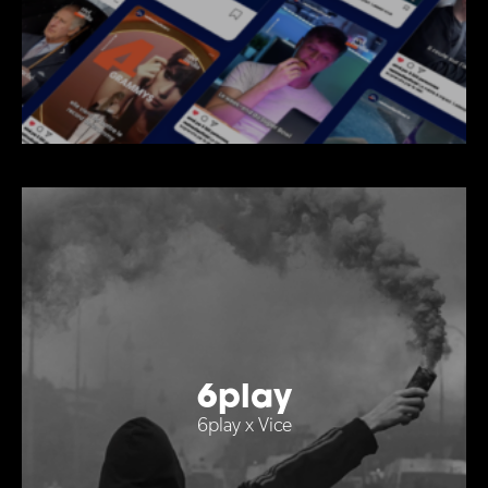
6play
6play x Vice