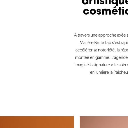
artisti
cosmétiq
À travers une approche axée sur
Matière Brute Lab s’est ra
accélérer sa notoriété, la ré
montée en gamme. L’agence a 
imaginé la signature « Le soin d
en lumière la fraîcheur